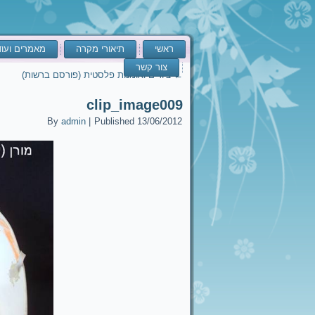
ראשי
תיאורי מקרה
מאמרים ועו
צור קשר
←
ציורים ואומנות פלסטית (פורסם ברשות)
clip_image009
By
admin
|
Published
13/06/2012